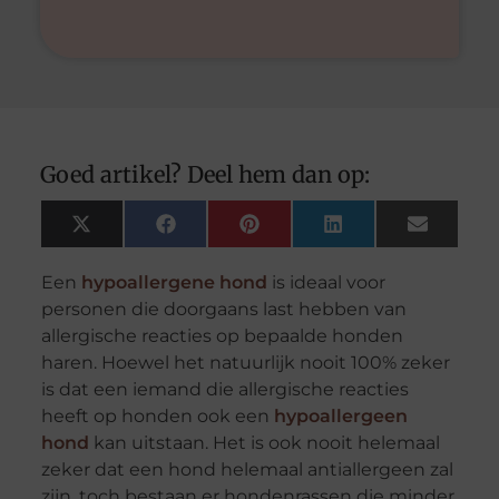
Goed artikel? Deel hem dan op:
X
Facebook
Pinterest
LinkedIn
Email
(Twitter)
Een
hypoallergene hond
is ideaal voor
personen die doorgaans last hebben van
allergische reacties op bepaalde honden
haren. Hoewel het natuurlijk nooit 100% zeker
is dat een iemand die allergische reacties
heeft op honden ook een
hypoallergeen
hond
kan uitstaan. Het is ook nooit helemaal
zeker dat een hond helemaal antiallergeen zal
zijn, toch bestaan er hondenrassen die minder