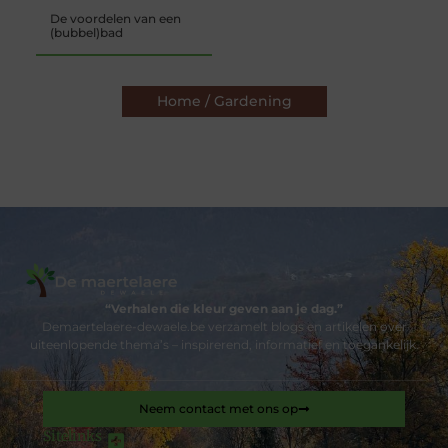
De voordelen van een
(bubbel)bad
Home / Gardening
“Verhalen die kleur geven aan je dag.”
Demaertelaere-dewaele.be verzamelt blogs en artikelen over
uiteenlopende thema’s – inspirerend, informatief en toegankelijk.
Neem contact met ons op
Sitelinks