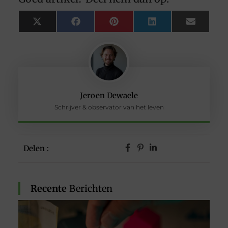
X
Facebook
Pinterest
LinkedIn
Email
(Twitter)
Jeroen Dewaele
Schrijver & observator van het leven
Delen :
Recente
Berichten