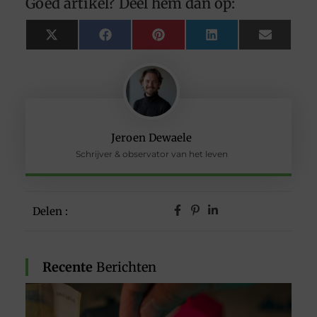
Goed artikel? Deel hem dan op:
X
Facebook
Pinterest
LinkedIn
Email
(Twitter)
Jeroen Dewaele
Schrijver & observator van het leven
Delen :
Recente
Berichten