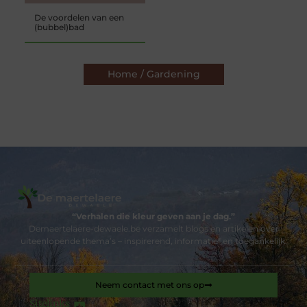
De voordelen van een
(bubbel)bad
Home / Gardening
“Verhalen die kleur geven aan je dag.”
Demaertelaere-dewaele.be verzamelt blogs en artikelen over
uiteenlopende thema’s – inspirerend, informatief en toegankelijk.
Neem contact met ons op
Sitelinks