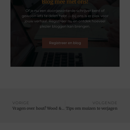
Blog mee met ons!
Of je nu een doorgewinterde schrijver bent of
gewoon iets te delen hebt — bij ons is er plek voor
jouw verhaal. Registreer nu en ontdek hoeveel
plezier bloggen kan brengen.
Registreer en blog
VORIGE
VOLGENDE
Vragen over hout? Wood & Colors geeft advies
Tips om muizen te verjagen