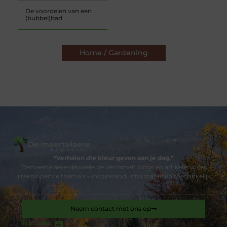
De voordelen van een
(bubbel)bad
Home / Gardening
“Verhalen die kleur geven aan je dag.”
Demaertelaere-dewaele.be verzamelt blogs en artikelen over
uiteenlopende thema’s – inspirerend, informatief en toegankelijk.
Neem contact met ons op
Sitelinks