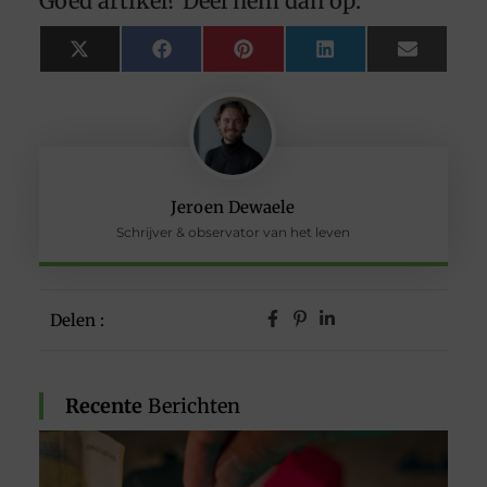
Goed artikel? Deel hem dan op:
X
Facebook
Pinterest
LinkedIn
Email
(Twitter)
Jeroen Dewaele
Schrijver & observator van het leven
Delen :
Recente
Berichten