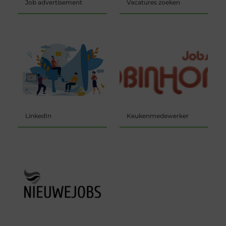
Job advertisement
Vacatures zoeken
LinkedIn
Keukenmedewerker