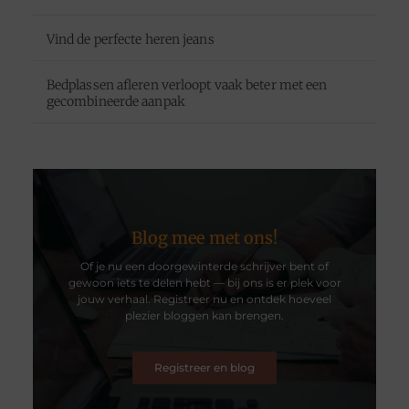
Vind de perfecte heren jeans
Bedplassen afleren verloopt vaak beter met een
gecombineerde aanpak
Blog mee met ons!
Of je nu een doorgewinterde schrijver bent of
gewoon iets te delen hebt — bij ons is er plek voor
jouw verhaal. Registreer nu en ontdek hoeveel
plezier bloggen kan brengen.
Registreer en blog