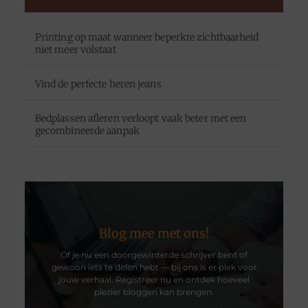
Printing op maat wanneer beperkte zichtbaarheid
niet meer volstaat
Vind de perfecte heren jeans
Bedplassen afleren verloopt vaak beter met een
gecombineerde aanpak
Blog mee met ons!
Of je nu een doorgewinterde schrijver bent of
gewoon iets te delen hebt — bij ons is er plek voor
jouw verhaal. Registreer nu en ontdek hoeveel
plezier bloggen kan brengen.