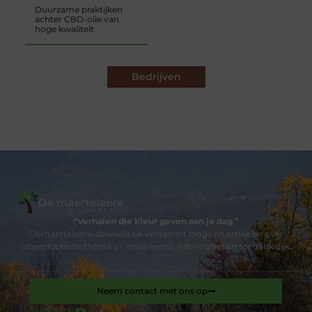
Duurzame praktijken
achter CBD-olie van
hoge kwaliteit
Bedrijven
“Verhalen die kleur geven aan je dag.”
Demaertelaere-dewaele.be verzamelt blogs en artikelen over
uiteenlopende thema’s – inspirerend, informatief en toegankelijk.
Neem contact met ons op
Sitelinks