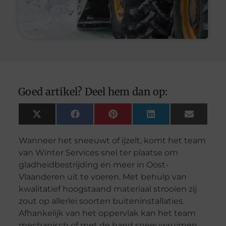
Goed artikel? Deel hem dan op:
X
Facebook
Pinterest
LinkedIn
Email
(Twitter)
Wanneer het sneeuwt of ijzelt, komt het team
van Winter Services snel ter plaatse om
gladheidbestrijding en meer in Oost-
Vlaanderen uit te voeren. Met behulp van
kwalitatief hoogstaand materiaal strooien zij
zout op allerlei soorten buiteninstallaties.
Afhankelijk van het oppervlak kan het team
mechanisch of met de hand sneeuwruimen