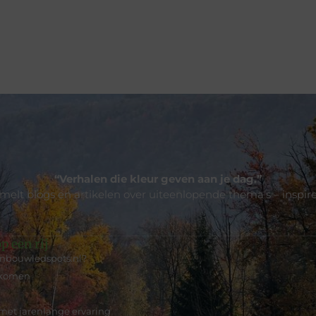
“Verhalen die kleur geven aan je dag.”
lt blogs en artikelen over uiteenlopende thema’s – inspirer
p een rij
inbouwledspots.nl?
rkomen
 met jarenlange ervaring