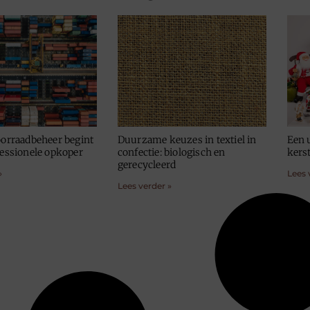
oorraadbeheer begint
Duurzame keuzes in textiel in
Een 
fessionele opkoper
confectie: biologisch en
kers
gerecycleerd
»
Lees 
Lees verder »