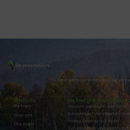
Demaertelaere-dewaele.be verzame
Sitelinks
De best gelezen stukken o
Partners
Waarom ook kiezen voor led bij 
Daklekkage? Verhelpen en voo
Over ons
Hobby’s voor de lock down
Ons team
Een aannemer voor elektriciteit